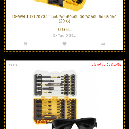
DEWALT DT70734T ᲡᲐᲮᲠᲐᲮᲜᲘᲡᲘᲡ ᲞᲘᲠᲔᲑᲘᲡ ᲜᲐᲙᲠᲔᲑᲘ
(29 Ც)
0 GEL
Ex Tax: 0 GEL
არ არის მარაგში
#
3115