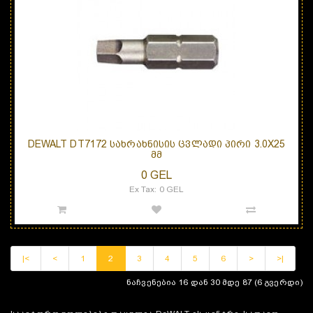
DEWALT DT7172 ᲡᲐᲮᲠᲐᲮᲜᲘᲡᲘᲡ ᲪᲕᲚᲐᲓᲘ ᲞᲘᲠᲘ 3.0X25
ᲛᲛ
0 GEL
Ex Tax: 0 GEL
|<
<
1
2
3
4
5
6
>
>|
ნაჩვენებია 16 დან 30 მდე 87 (6 გვერდი)