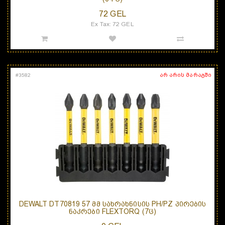
72 GEL
Ex Tax: 72 GEL
არ არის მარაგში
#
3582
DEWALT DT70819 57 ᲛᲛ ᲡᲐᲮᲠᲐᲮᲜᲘᲡᲘᲡ PH/PZ ᲞᲘᲠᲔᲑᲘᲡ
ᲜᲐᲙᲠᲔᲑᲘ FLEXTORQ (7Ც)