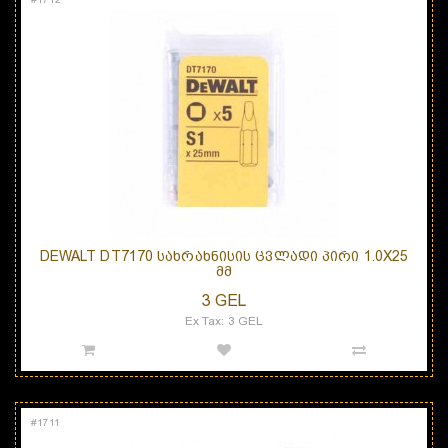
DEWALT DT7170 ᲡᲐᲮᲠᲐᲮᲜᲘᲡᲘᲡ ᲪᲕᲚᲐᲓᲘ ᲞᲘᲠᲘ 1.0X25
ᲛᲛ
3 GEL
Ex Tax: 3 GEL
#
1711