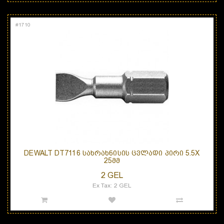
#
1710
DEWALT DT7116 ᲡᲐᲮᲠᲐᲮᲜᲘᲡᲘᲡ ᲪᲕᲚᲐᲓᲘ ᲞᲘᲠᲘ 5.5X
25ᲛᲛ
2 GEL
Ex Tax: 2 GEL