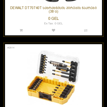
DEWALT DT70740T ᲡᲐᲮᲠᲐᲮᲜᲘᲡᲘᲡ ᲞᲘᲠᲔᲑᲘᲡ ᲜᲐᲙᲠᲔᲑᲘ
(38 Ც)
0 GEL
Ex Tax: 0 GEL
#
2814