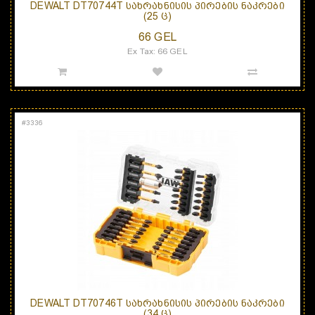
DEWALT DT70744T ᲡᲐᲮᲠᲐᲮᲜᲘᲡᲘᲡ ᲞᲘᲠᲔᲑᲘᲡ ᲜᲐᲙᲠᲔᲑᲘ
(25 Ც)
66 GEL
Ex Tax: 66 GEL
#
3336
DEWALT DT70746T ᲡᲐᲮᲠᲐᲮᲜᲘᲡᲘᲡ ᲞᲘᲠᲔᲑᲘᲡ ᲜᲐᲙᲠᲔᲑᲘ
(34 Ც)