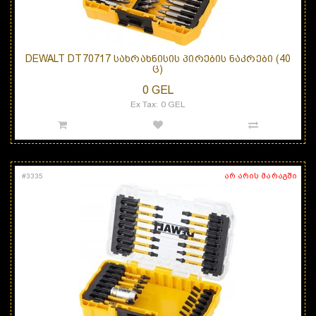
DEWALT DT70717 ᲡᲐᲮᲠᲐᲮᲜᲘᲡᲘᲡ ᲞᲘᲠᲔᲑᲘᲡ ᲜᲐᲙᲠᲔᲑᲘ (40
Ც)
0 GEL
Ex Tax: 0 GEL
არ არის მარაგში
#
3335