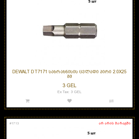
DEWALT DT7171 ᲡᲐᲮᲠᲐᲮᲜᲘᲡᲘᲡ ᲪᲕᲚᲐᲓᲘ ᲞᲘᲠᲘ 2.0X25
ᲛᲛ
3 GEL
Ex Tax: 3 GEL
არ არის მარაგში
#
1713