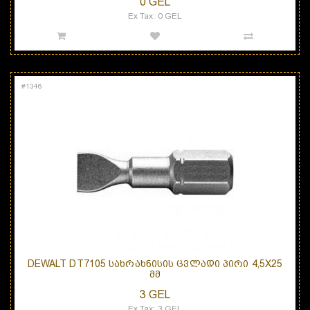
0 GEL
Ex Tax: 0 GEL
#
1346
DEWALT DT7105 ᲡᲐᲮᲠᲐᲮᲜᲘᲡᲘᲡ ᲪᲕᲚᲐᲓᲘ ᲞᲘᲠᲘ 4,5X25
ᲛᲛ
3 GEL
Ex Tax: 3 GEL