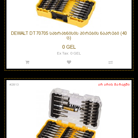
DEWALT DT70705 ᲡᲐᲮᲠᲐᲮᲜᲘᲡᲘᲡ ᲞᲘᲠᲔᲑᲘᲡ ᲜᲐᲙᲠᲔᲑᲘ (40
Ც)
0 GEL
Ex Tax: 0 GEL
არ არის მარაგში
#
2813