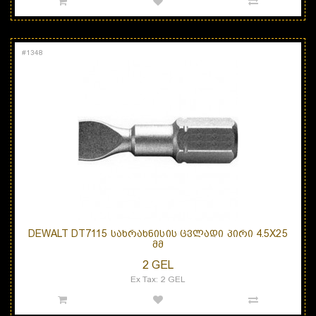
#
1348
DEWALT DT7115 ᲡᲐᲮᲠᲐᲮᲜᲘᲡᲘᲡ ᲪᲕᲚᲐᲓᲘ ᲞᲘᲠᲘ 4.5X25
ᲛᲛ
2 GEL
Ex Tax: 2 GEL