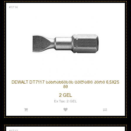
#
1714
DEWALT DT7117 ᲡᲐᲮᲠᲐᲮᲜᲘᲡᲘᲡ ᲪᲕᲚᲐᲓᲘ ᲞᲘᲠᲘ 6,5X25
ᲛᲛ
2 GEL
Ex Tax: 2 GEL
#
1712