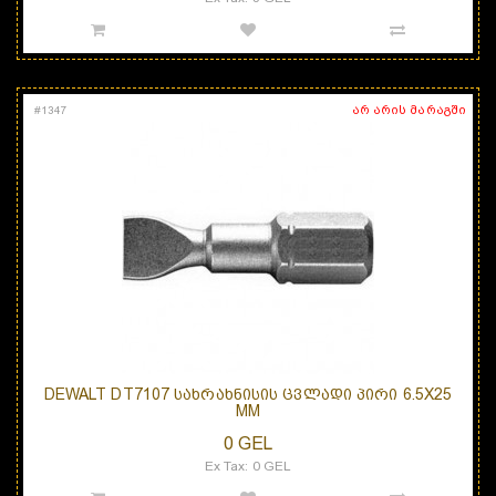
არ არის მარაგში
#
1347
DEWALT DT7107 ᲡᲐᲮᲠᲐᲮᲜᲘᲡᲘᲡ ᲪᲕᲚᲐᲓᲘ ᲞᲘᲠᲘ 6.5X25
MM
0 GEL
Ex Tax: 0 GEL