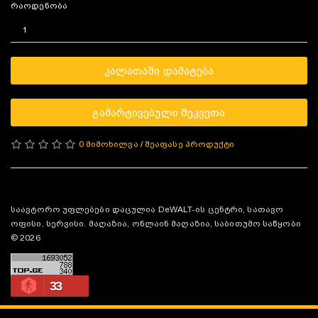
რაოდენობა
ᲙᲐᲚᲐᲗᲐᲨᲘ ᲓᲐᲛᲐᲢᲔᲑᲐ
ᲒᲐᲛᲐᲠᲢᲘᲕᲔᲑᲣᲚᲘ ᲨᲔᲙᲕᲔᲗᲐ
0 მიმოხილვა
/
შეაფასე პროდუქტი
საავტორო უფლებები დაცულია DeWALT-ის ცენტრი, სათავო
ოფისი, სერვისი. მაღაზია, ონლაინ მაღაზია, საბითუმო საწყობი
© 2026
33