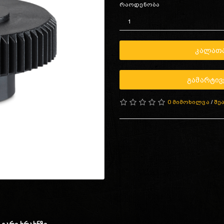
რაოდენობა
ᲙᲐᲚᲐᲗᲐ
ᲒᲐᲛᲐᲠᲢᲘᲕ
0 მიმოხილვა
/
შე