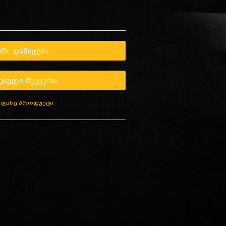
ᲨᲘ ᲓᲐᲛᲐᲢᲔᲑᲐ
ᲔᲑᲣᲚᲘ ᲨᲔᲙᲕᲔᲗᲐ
აფასე პროდუქტი