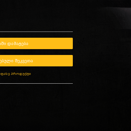
ᲨᲘ ᲓᲐᲛᲐᲢᲔᲑᲐ
ᲔᲑᲣᲚᲘ ᲨᲔᲙᲕᲔᲗᲐ
აფასე პროდუქტი