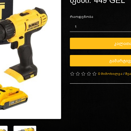
ფასი: 449 GEL
რაოდენობა
ᲙᲐᲚᲐᲗᲐ
ᲒᲐᲛᲐᲠᲢᲘᲕ
0 მიმოხილვა
/
შე