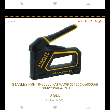
არ არის მარაგში
#
3308
STANLEY FMHT0-80550 FATMAX® ᲣᲜᲘᲕᲔᲠᲡᲐᲚᲣᲠᲘ
ᲡᲢᲔᲞᲚᲔᲠᲘ 4-IN-1
0 GEL
Ex Tax: 0 GEL