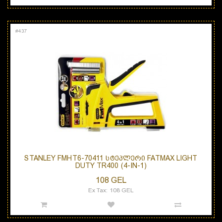
#
437
STANLEY FMHT6-70411 ᲡᲢᲔᲞᲚᲔᲠᲘ FATMAX LIGHT
DUTY TR400 (4-IN-1)
108 GEL
Ex Tax: 108 GEL