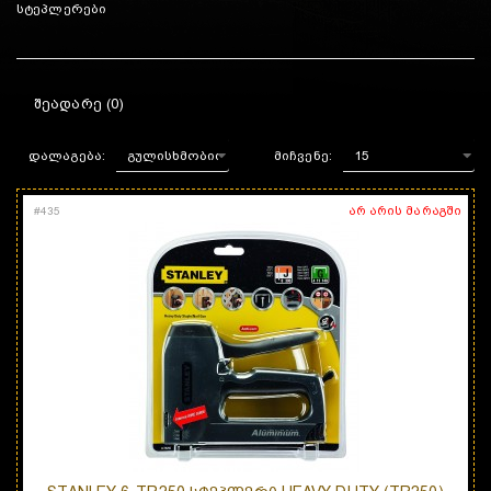
სტეპლერები
ᲨᲔᲐᲓᲐᲠᲔ (0)
დალაგება:
მიჩვენე:
არ არის მარაგში
#
435