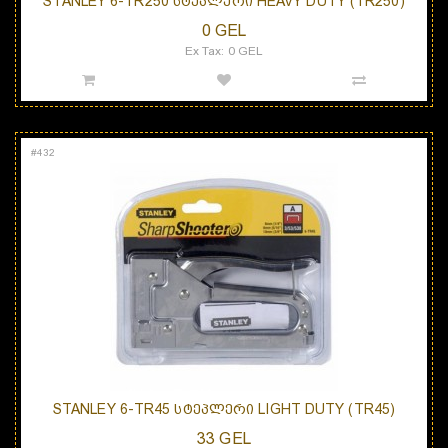
STANLEY 6-TR250 ᲡᲢᲔᲞᲚᲔᲠᲘ HEAVY DUTY (TR250)
0 GEL
Ex Tax: 0 GEL
#
432
STANLEY 6-TR45 ᲡᲢᲔᲞᲚᲔᲠᲘ LIGHT DUTY (TR45)
33 GEL