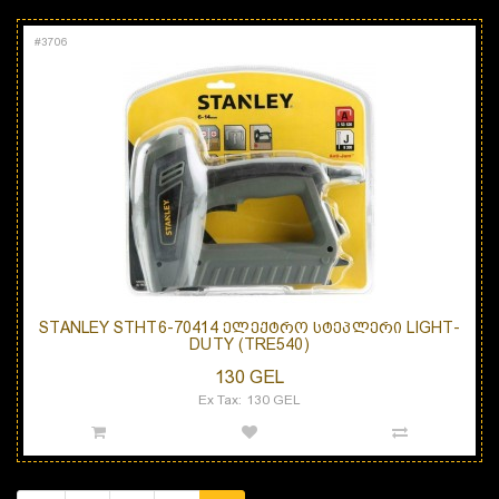
#
3706
STANLEY STHT6-70414 ᲔᲚᲔᲥᲢᲠᲝ ᲡᲢᲔᲞᲚᲔᲠᲘ LIGHT-
DUTY (TRE540)
130 GEL
Ex Tax: 130 GEL