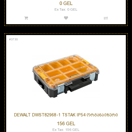
0 GEL
Ex Tax: 0 GEL
#
3730
DEWALT DWST82968-1 TSTAK IP54 ᲝᲠᲒᲐᲜᲐᲘᲖᲔᲠᲘ
156 GEL
Ex Tax: 156 GEL