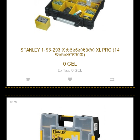
STANLEY 1-93-293 ᲝᲠᲒᲐᲜᲐᲘᲖᲔᲠᲘ XL PRO (14
ᲓᲐᲜᲐᲧᲝᲤᲘᲗ)
0 GEL
Ex Tax: 0 GEL
#
679