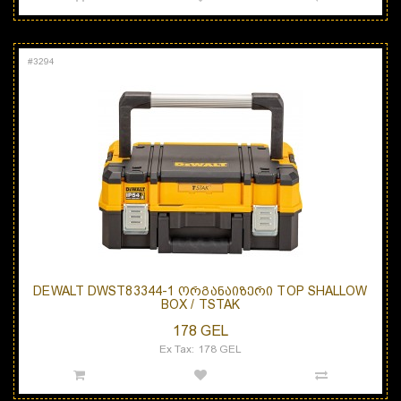
#
3294
DEWALT DWST83344-1 ᲝᲠᲒᲐᲜᲐᲘᲖᲔᲠᲘ TOP SHALLOW
BOX / TSTAK
178 GEL
Ex Tax: 178 GEL