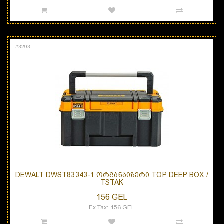
#
3293
DEWALT DWST83343-1 ᲝᲠᲒᲐᲜᲐᲘᲖᲔᲠᲘ TOP DEEP BOX /
TSTAK
156 GEL
Ex Tax: 156 GEL