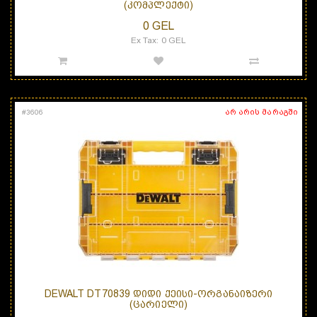
(ᲙᲝᲛᲞᲚᲔᲥᲢᲘ)
0 GEL
Ex Tax: 0 GEL
არ არის მარაგში
#
3606
DEWALT DT70839 ᲓᲘᲓᲘ ᲥᲔᲘᲡᲘ-ᲝᲠᲒᲐᲜᲐᲘᲖᲔᲠᲘ
(ᲪᲐᲠᲘᲔᲚᲘ)