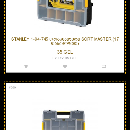
STANLEY 1-94-745 ᲝᲠᲒᲐᲜᲐᲘᲖᲔᲠᲘ SORT MASTER (17
ᲓᲐᲜᲐᲧᲝᲤᲘᲗ)
35 GEL
Ex Tax: 35 GEL
#
690