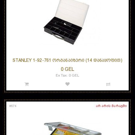
STANLEY 1-92-761 ᲝᲠᲒᲐᲜᲐᲘᲖᲔᲠᲘ (14 ᲓᲐᲜᲐᲧᲝᲤᲘᲗ)
0 GEL
Ex Tax: 0 GEL
არ არის მარაგში
#
674