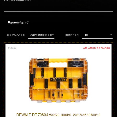
ᲨᲔᲐᲓᲐᲠᲔ (0)
დალაგება:
მიჩვენე:
არ არის მარაგში
#
3605
DEWALT DT70804 ᲓᲘᲓᲘ ᲥᲔᲘᲡᲘ-ᲝᲠᲒᲐᲜᲐᲘᲖᲔᲠᲘ