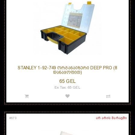
STANLEY 1-92-749 ᲝᲠᲒᲐᲜᲐᲘᲖᲔᲠᲘ DEEP PRO (8
ᲓᲐᲜᲐᲧᲝᲤᲘᲗ)
65 GEL
Ex Tax: 65 GEL
არ არის მარაგში
#
673