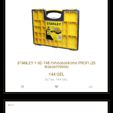
STANLEY 1-92-748 ᲝᲠᲒᲐᲜᲐᲘᲖᲔᲠᲘ PROFI (25
ᲓᲐᲜᲐᲧᲝᲤᲘᲗ)
144 GEL
Ex Tax: 144 GEL
#
672