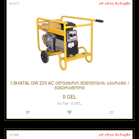
არ არის მარაგში
#
1373
1.SHATAL GW 220 AC ᲔᲚᲔᲥᲢᲠᲝ ᲨᲔᲓᲣᲦᲔᲑᲘᲡ ᲐᲞᲐᲠᲐᲢᲘ /
ᲒᲔᲜᲔᲠᲐᲢᲝᲠᲘ
0 GEL
Ex Tax: 0 GEL
არ არის მარაგში
#
1368