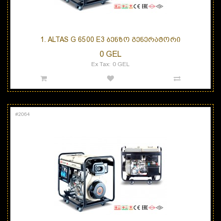
1. ALTAS G 6500 E3 ᲑᲔᲜᲖᲝ ᲒᲔᲜᲔᲠᲐᲢᲝᲠᲘ
0 GEL
Ex Tax: 0 GEL
#
2064