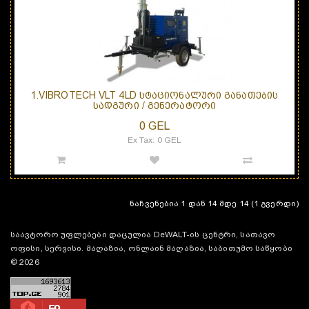
1.VIBROTECH VLT 4LD ᲡᲢᲐᲪᲘᲝᲜᲐᲚᲣᲠᲘ ᲒᲐᲜᲐᲗᲔᲑᲘᲡ
ᲡᲐᲓᲒᲣᲠᲘ / ᲒᲔᲜᲔᲠᲐᲢᲝᲠᲘ
0 GEL
Ex Tax: 0 GEL
ნაჩვენებია 1 დან 14 მდე 14 (1 გვერდი)
საავტორო უფლებები დაცულია DeWALT-ის ცენტრი, სათავო
ოფისი, სერვისი. მაღაზია, ონლაინ მაღაზია, საბითუმო საწყობი
© 2026
59