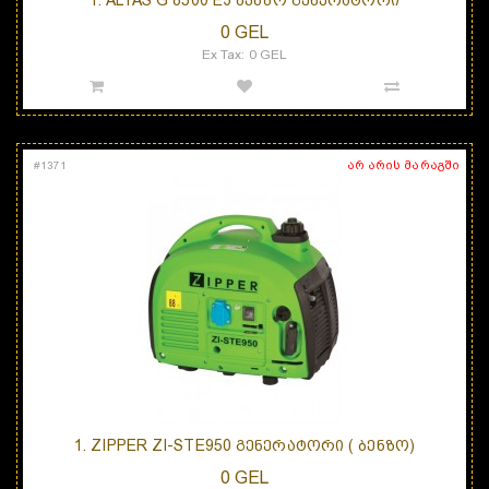
1. ALTAS G 8500 E3 ᲑᲔᲜᲖᲝ ᲒᲔᲜᲔᲠᲐᲢᲝᲠᲘ
0 GEL
Ex Tax: 0 GEL
არ არის მარაგში
#
1371
1. ZIPPER ZI-STE950 ᲒᲔᲜᲔᲠᲐᲢᲝᲠᲘ ( ᲑᲔᲜᲖᲝ)
0 GEL