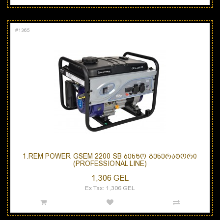
#
1365
1.REM POWER GSEM 2200 SB ᲑᲔᲜᲖᲝ ᲒᲔᲜᲔᲠᲐᲢᲝᲠᲘ
(PROFESSIONAL LINE)
1,306 GEL
Ex Tax: 1,306 GEL