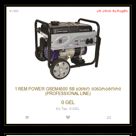
არ არის მარაგში
#
1366
1.REM POWER GSEM4500 SB ᲑᲔᲜᲖᲝ ᲒᲔᲜᲔᲠᲐᲢᲝᲠᲘ
(PROFESSIONAL LINE)
0 GEL
Ex Tax: 0 GEL