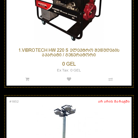
1.VIBROTECH HW 220 S ᲔᲚᲔᲥᲢᲠᲝ ᲨᲔᲓᲣᲦᲔᲑᲘᲡ
ᲐᲞᲐᲠᲐᲢᲘ / ᲒᲔᲜᲔᲠᲐᲢᲝᲠᲘ
0 GEL
Ex Tax: 0 GEL
არ არის მარაგში
#
1852