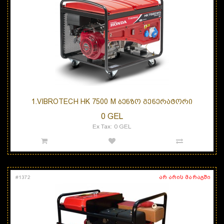
1.VIBROTECH HK 7500 M ᲑᲔᲜᲖᲝ ᲒᲔᲜᲔᲠᲐᲢᲝᲠᲘ
0 GEL
Ex Tax: 0 GEL
არ არის მარაგში
#
1372