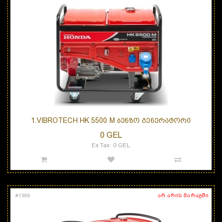
1.VIBROTECH HK 5500 M ᲑᲔᲜᲖᲝ ᲒᲔᲜᲔᲠᲐᲢᲝᲠᲘ
0 GEL
Ex Tax: 0 GEL
არ არის მარაგში
#
1369