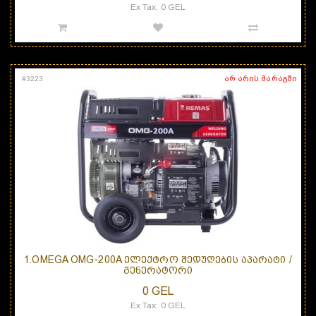
Ex Tax: 0 GEL
არ არის მარაგში
#
3223
1.OMEGA OMG-200A ᲔᲚᲔᲥᲢᲠᲝ ᲨᲔᲓᲣᲦᲔᲑᲘᲡ ᲐᲞᲐᲠᲐᲢᲘ /
ᲒᲔᲜᲔᲠᲐᲢᲝᲠᲘ
0 GEL
Ex Tax: 0 GEL