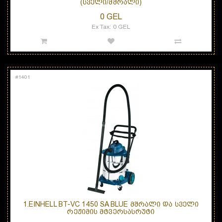
(ᲡᲕᲔᲚᲘ/ᲛᲨᲠᲐᲚᲘ)
0 GEL
Ex Tax: 0 GEL
#
1401
1.EINHELL BT-VC 1450 SA BLUE ᲛᲨᲠᲐᲚᲘ ᲓᲐ ᲡᲕᲔᲚᲘ
ᲠᲔᲟᲘᲛᲘᲡ ᲛᲢᲕᲔᲠᲡᲐᲡᲠᲣᲢᲘ