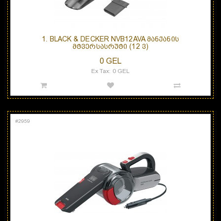
1. BLACK & DECKER NVB12AVA ᲛᲐᲜᲥᲐᲜᲘᲡ
ᲛᲢᲕᲔᲠᲡᲐᲡᲠᲣᲢᲘ (12 Ვ)
0 GEL
Ex Tax: 0 GEL
#
2959