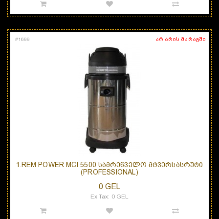
არ არის მარაგში
#
1699
1.REM POWER MCI 5500 ᲡᲐᲛᲠᲔᲬᲕᲔᲚᲝ ᲛᲢᲕᲔᲠᲡᲐᲡᲠᲣᲢᲘ
(PROFESSIONAL)
0 GEL
Ex Tax: 0 GEL