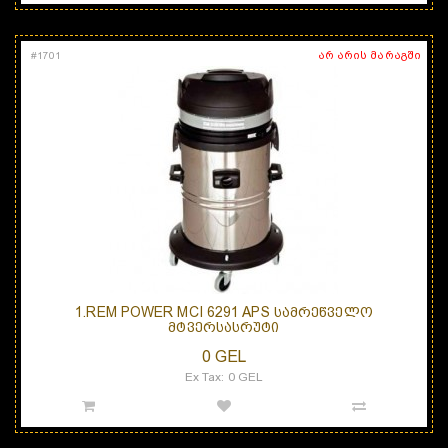
არ არის მარაგში
#
1701
1.REM POWER MCI 6291 APS ᲡᲐᲛᲠᲔᲬᲕᲔᲚᲝ
ᲛᲢᲕᲔᲠᲡᲐᲡᲠᲣᲢᲘ
0 GEL
Ex Tax: 0 GEL