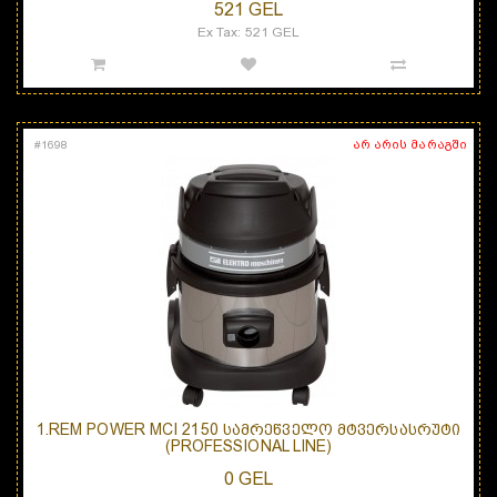
521 GEL
Ex Tax: 521 GEL
არ არის მარაგში
#
1698
1.REM POWER MCI 2150 ᲡᲐᲛᲠᲔᲬᲕᲔᲚᲝ ᲛᲢᲕᲔᲠᲡᲐᲡᲠᲣᲢᲘ
(PROFESSIONAL LINE)
0 GEL