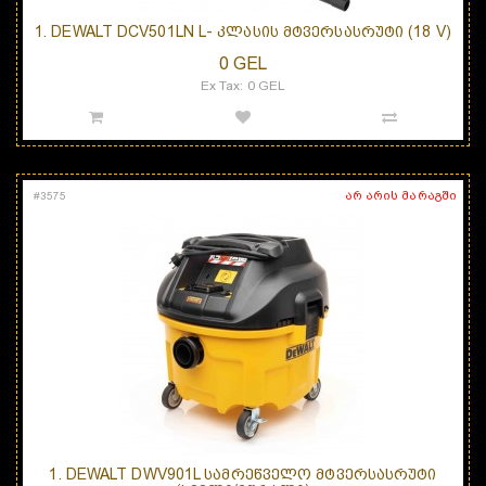
1. DEWALT DCV501LN L- ᲙᲚᲐᲡᲘᲡ ᲛᲢᲕᲔᲠᲡᲐᲡᲠᲣᲢᲘ (18 V)
0 GEL
Ex Tax: 0 GEL
არ არის მარაგში
#
3575
1. DEWALT DWV901L ᲡᲐᲛᲠᲔᲬᲕᲔᲚᲝ ᲛᲢᲕᲔᲠᲡᲐᲡᲠᲣᲢᲘ