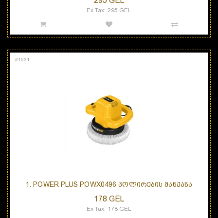
295 GEL
Ex Tax: 295 GEL
#
1531
1. POWER PLUS POWX0496 ᲞᲝᲚᲘᲠᲔᲑᲘᲡ ᲛᲐᲜᲥᲐᲜᲐ
178 GEL
Ex Tax: 178 GEL