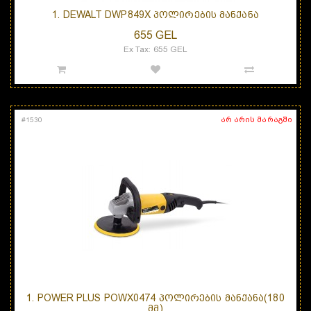
1. DEWALT DWP849X ᲞᲝᲚᲘᲠᲔᲑᲘᲡ ᲛᲐᲜᲥᲐᲜᲐ
655 GEL
Ex Tax: 655 GEL
არ არის მარაგში
#
1530
1. POWER PLUS POWX0474 ᲞᲝᲚᲘᲠᲔᲑᲘᲡ ᲛᲐᲜᲥᲐᲜᲐ(180
ᲛᲛ)