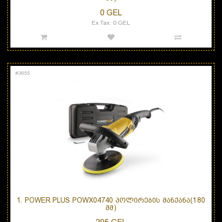
0 GEL
Ex Tax: 0 GEL
#
3655
1. POWER PLUS POWX04740 ᲞᲝᲚᲘᲠᲔᲑᲘᲡ ᲛᲐᲜᲥᲐᲜᲐ(180
ᲛᲛ)