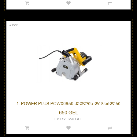
#
1536
1. POWER PLUS POWX0650 ᲙᲔᲓᲚᲘᲡ ᲦᲐᲠᲡᲐᲦᲔᲑᲘ
650 GEL
Ex Tax: 650 GEL