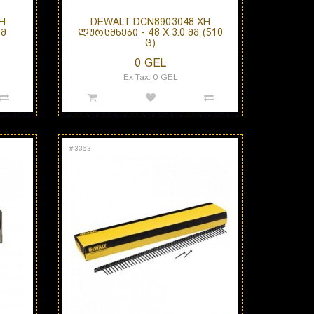
H
DEWALT DCN8903048 XH
ᲛᲛ
ᲚᲣᲠᲡᲛᲜᲔᲑᲘ - 48 X 3.0 ᲛᲛ (510
Ც)
0 GEL
Ex Tax: 0 GEL
#
3363