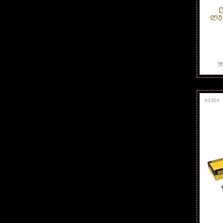
ᲚᲣᲠ
#
3364