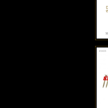
Ლ
#
3405