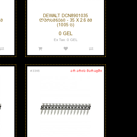
DEWALT DCN8901035
ᲛᲛ
ᲚᲣᲠᲡᲛᲜᲔᲑᲘ - 35 X 2.6 ᲛᲛ
(1005 Ც)
0 GEL
Ex Tax: 0 GEL
არ არის მარაგში
#
3346