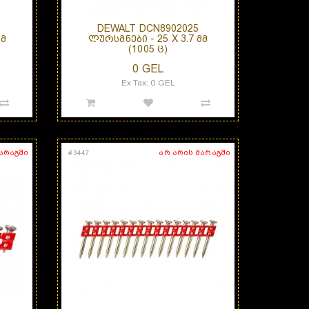
DEWALT DCN8902025
ᲛᲛ
ᲚᲣᲠᲡᲛᲜᲔᲑᲘ - 25 X 3.7 ᲛᲛ
(1005 Ც)
0 GEL
Ex Tax: 0 GEL
მარაგში
არ არის მარაგში
#
3447