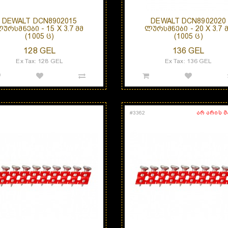
DEWALT DCN8902015
DEWALT DCN8902020
ᲣᲠᲡᲛᲜᲔᲑᲘ - 15 X 3.7 ᲛᲛ
ᲚᲣᲠᲡᲛᲜᲔᲑᲘ - 20 X 3.7 
(1005 Ც)
(1005 Ც)
128 GEL
136 GEL
Ex Tax: 128 GEL
Ex Tax: 136 GEL
არ არის 
#
3362