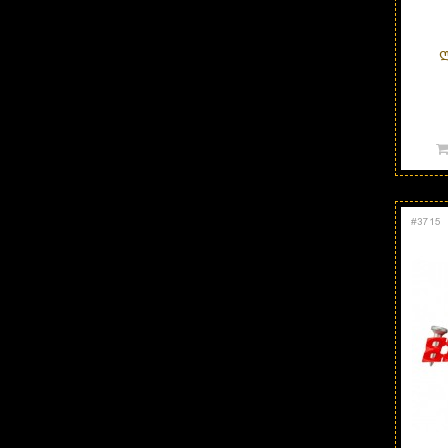
Ლ
#
3715