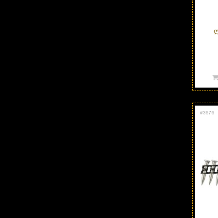
Ლ
#
3676