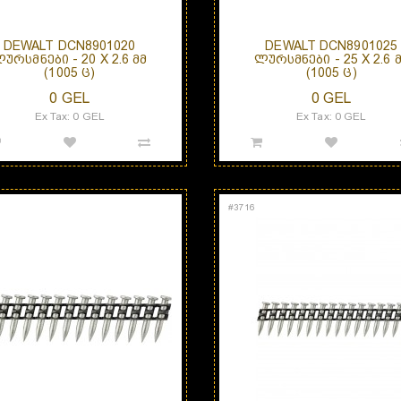
DEWALT DCN8901020
DEWALT DCN8901025
ᲣᲠᲡᲛᲜᲔᲑᲘ - 20 X 2.6 ᲛᲛ
ᲚᲣᲠᲡᲛᲜᲔᲑᲘ - 25 X 2.6 
(1005 Ც)
(1005 Ც)
0 GEL
0 GEL
Ex Tax: 0 GEL
Ex Tax: 0 GEL
#
3716