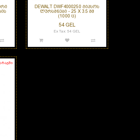
ᲣᲠᲘ
DEWALT DWF4000250 ᲒᲘᲞᲡᲝᲡ
ᲑᲘᲡ
ᲚᲣᲠᲡᲛᲜᲔᲑᲘ - 25 X 3.5 ᲛᲛ
(1000 Ც)
54 GEL
Ex Tax: 54 GEL
მარაგში