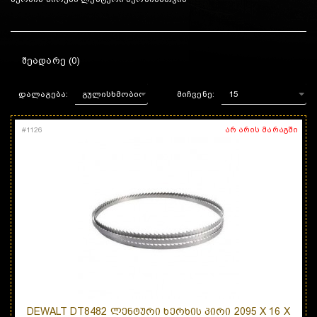
ᲨᲔᲐᲓᲐᲠᲔ (0)
დალაგება:
მიჩვენე:
არ არის მარაგში
#
1126
DEWALT DT8482 ᲚᲔᲜᲢᲣᲠᲘ ᲮᲔᲠᲮᲘᲡ ᲞᲘᲠᲘ 2095 X 16 X