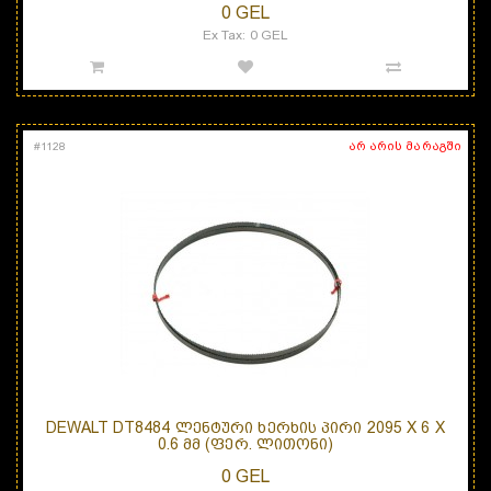
0 GEL
Ex Tax: 0 GEL
არ არის მარაგში
#
1128
DEWALT DT8484 ᲚᲔᲜᲢᲣᲠᲘ ᲮᲔᲠᲮᲘᲡ ᲞᲘᲠᲘ 2095 X 6 X
0.6 ᲛᲛ (ᲤᲔᲠ. ᲚᲘᲗᲝᲜᲘ)
0 GEL