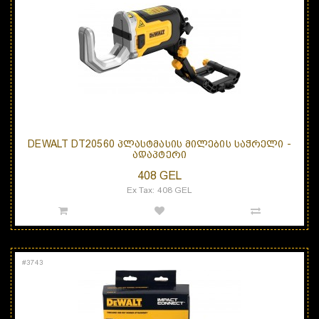
DEWALT DT20560 ᲞᲚᲐᲡᲢᲛᲐᲡᲘᲡ ᲛᲘᲚᲔᲑᲘᲡ ᲡᲐᲭᲠᲔᲚᲘ -
ᲐᲓᲐᲞᲢᲔᲠᲘ
408 GEL
Ex Tax: 408 GEL
#
3743