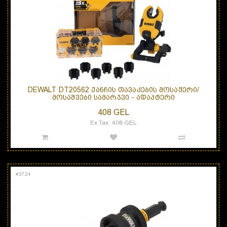
DEWALT DT20562 ᲥᲐᲜᲩᲘᲡ ᲗᲐᲕᲐᲙᲔᲑᲘᲡ ᲛᲝᲡᲐᲭᲔᲠᲘ/
ᲛᲝᲡᲐᲨᲕᲔᲑᲘ ᲡᲐᲛᲐᲠᲯᲕᲘ - ᲐᲓᲐᲞᲢᲔᲠᲘ
408 GEL
Ex Tax: 408 GEL
#
3724