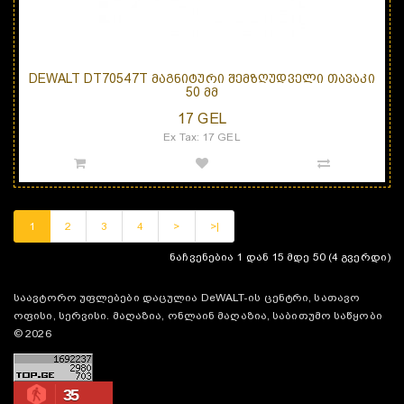
DEWALT DT70547T ᲛᲐᲒᲜᲘᲢᲣᲠᲘ ᲨᲔᲛᲖᲦᲣᲓᲕᲔᲚᲘ ᲗᲐᲕᲐᲙᲘ
50 ᲛᲛ
17 GEL
Ex Tax: 17 GEL
1
2
3
4
>
>|
ნაჩვენებია 1 დან 15 მდე 50 (4 გვერდი)
საავტორო უფლებები დაცულია DeWALT-ის ცენტრი, სათავო
ოფისი, სერვისი. მაღაზია, ონლაინ მაღაზია, საბითუმო საწყობი
© 2026
35