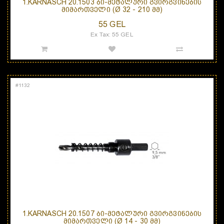
1.KARNASCH 20.1503 ᲑᲘ-ᲛᲔᲢᲐᲚᲣᲠᲘ ᲒᲕᲘᲠᲒᲕᲘᲜᲔᲑᲘᲡ
ᲛᲘᲛᲐᲠᲗᲕᲔᲚᲘ (Ø 32 - 210 ᲛᲛ)
55 GEL
Ex Tax: 55 GEL
#
1132
1.KARNASCH 20.1507 ᲑᲘ-ᲛᲔᲢᲐᲚᲣᲠᲘ ᲒᲕᲘᲠᲒᲕᲘᲜᲔᲑᲘᲡ
ᲛᲘᲛᲐᲠᲗᲕᲔᲚᲘ (Ø 14 - 30 ᲛᲛ)