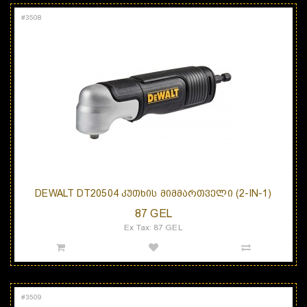
#
3508
DEWALT DT20504 ᲙᲣᲗᲮᲘᲡ ᲛᲘᲛᲛᲐᲠᲗᲕᲔᲚᲘ (2-IN-1)
87 GEL
Ex Tax: 87 GEL
#
3509