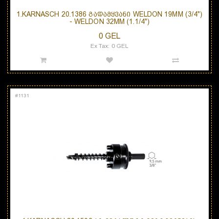
1.KARNASCH 20.1386 ᲒᲐᲓᲐᲛᲧᲕᲐᲜᲘ WELDON 19MM (3/4")
- WELDON 32MM (1.1/4")
0 GEL
Ex Tax: 0 GEL
#
1131