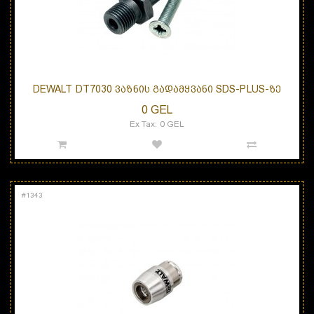
DEWALT DT7030 ᲕᲐᲖᲜᲘᲡ ᲒᲐᲓᲐᲛᲧᲕᲐᲜᲘ SDS-PLUS-ᲖᲔ
0 GEL
Ex Tax: 0 GEL
#
1343