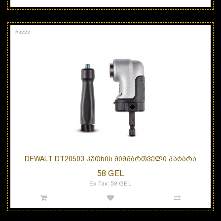
#
3222
DEWALT DT20503 ᲙᲣᲗᲮᲘᲡ ᲛᲘᲛᲛᲐᲠᲗᲕᲔᲚᲘ ᲞᲐᲢᲐᲠᲐ
58 GEL
Ex Tax: 58 GEL