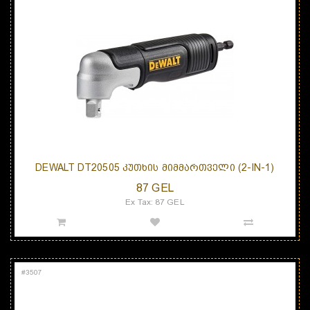
DEWALT DT20505 ᲙᲣᲗᲮᲘᲡ ᲛᲘᲛᲛᲐᲠᲗᲕᲔᲚᲘ (2-IN-1)
87 GEL
Ex Tax: 87 GEL
#
3507