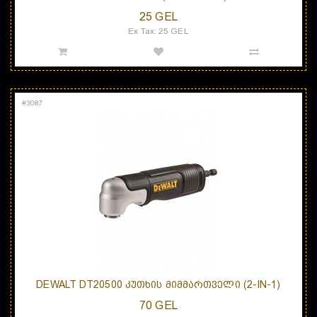
25 GEL
Ex Tax: 25 GEL
#
3087
DEWALT DT20500 ᲙᲣᲗᲮᲘᲡ ᲛᲘᲛᲛᲐᲠᲗᲕᲔᲚᲘ (2-IN-1)
70 GEL