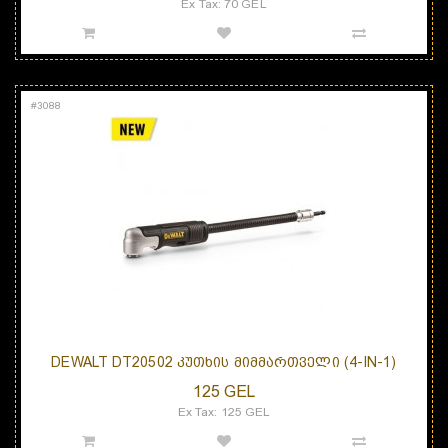
Ex Tax: 70 GEL
#
3088
DEWALT DT20502 ᲙᲣᲗᲮᲘᲡ ᲛᲘᲛᲛᲐᲠᲗᲕᲔᲚᲘ (4-IN-1)
125 GEL
Ex Tax: 125 GEL