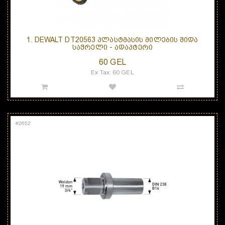
1. DEWALT DT20563 ᲞᲚᲐᲡᲢᲛᲐᲡᲘᲡ ᲛᲘᲚᲔᲑᲘᲡ ᲨᲘᲓᲐ
ᲡᲐᲭᲠᲔᲚᲘ - ᲐᲓᲐᲞᲢᲔᲠᲘ
60 GEL
Ex Tax: 60 GEL
#
2652