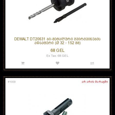
DEWALT DT20631 ᲑᲘ-ᲛᲔᲢᲐᲚᲣᲠᲘ ᲒᲕᲘᲠᲒᲕᲘᲜᲔᲑᲘᲡ
ᲐᲓᲐᲞᲢᲔᲠᲘ (Ø 32 - 152 ᲛᲛ)
68 GEL
Ex Tax: 68 GEL
არ არის მარაგში
#
1009