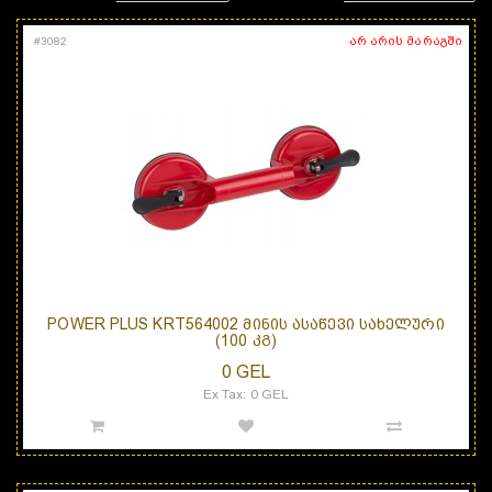
არ არის მარაგში
#
3082
POWER PLUS KRT564002 ᲛᲘᲜᲘᲡ ᲐᲡᲐᲬᲔᲕᲘ ᲡᲐᲮᲔᲚᲣᲠᲘ
(100 ᲙᲒ)
0 GEL
Ex Tax: 0 GEL