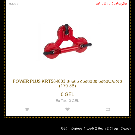
არ არის მარაგში
#
3083
POWER PLUS KRT564003 ᲛᲘᲜᲘᲡ ᲐᲡᲐᲬᲔᲕᲘ ᲡᲐᲮᲔᲚᲣᲠᲘ
(170 ᲙᲒ)
0 GEL
Ex Tax: 0 GEL
ნაჩვენებია 1 დან 2 მდე 2 (1 გვერდი)