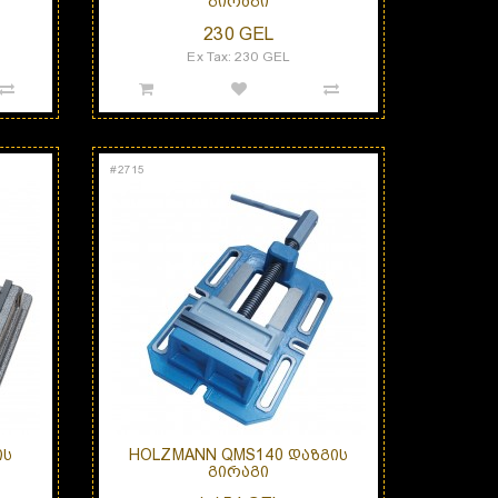
ᲒᲘᲠᲐᲒᲘ
230 GEL
Ex Tax: 230 GEL
#
2715
ᲘᲡ
HOLZMANN QMS140 ᲓᲐᲖᲒᲘᲡ
ᲒᲘᲠᲐᲒᲘ