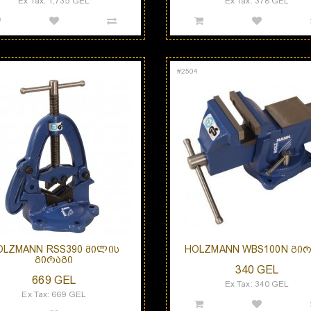
Ex Tax: 1,735 GEL
Ex Tax: 378 GEL
#
2504
OLZMANN RSS390 ᲛᲘᲚᲘᲡ
HOLZMANN WBS100N ᲒᲘᲠ
ᲒᲘᲠᲐᲒᲘ
340 GEL
669 GEL
Ex Tax: 340 GEL
Ex Tax: 669 GEL