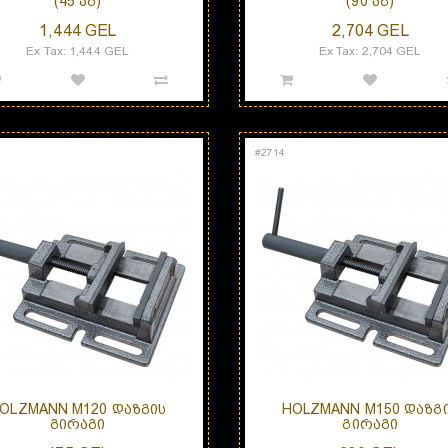
(45 ᲙᲒ)
(90 ᲙᲒ)
1,444 GEL
2,704 GEL
Ex Tax: 1,444 GEL
Ex Tax: 2,704 GEL
#
2714
OLZMANN M120 ᲓᲐᲖᲒᲘᲡ
HOLZMANN M150 ᲓᲐᲖᲒ
ᲒᲘᲠᲐᲒᲘ
ᲒᲘᲠᲐᲒᲘ