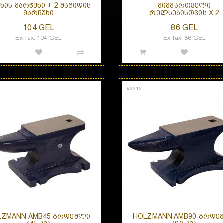
ᲮᲘᲡ ᲛᲐᲠᲬᲣᲮᲘ + 2 ᲛᲐᲒᲘᲓᲘᲡ
ᲛᲘᲛᲛᲐᲠᲗᲕᲔᲚᲘ
ᲛᲐᲠᲬᲣᲮᲘ
ᲠᲔᲚᲡᲔᲑᲘᲡᲗᲕᲘᲡ X 2
104 GEL
86 GEL
Ex Tax: 104 GEL
Ex Tax: 86 GEL
#
2515
LZMANN AMB45 ᲒᲠᲓᲔᲛᲚᲘ
HOLZMANN AMB90 ᲒᲠᲓᲔ