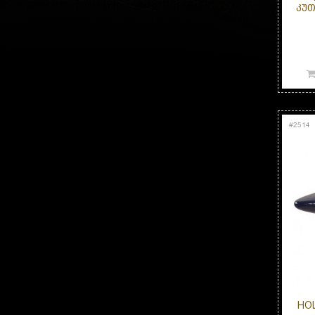
ᲙᲣᲗ
#
2514
HO