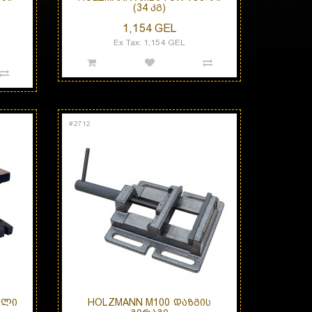
(34 ᲙᲒ)
1,154 GEL
Ex Tax: 1,154 GEL
#
2712
ᲛᲚᲘ
HOLZMANN M100 ᲓᲐᲖᲒᲘᲡ