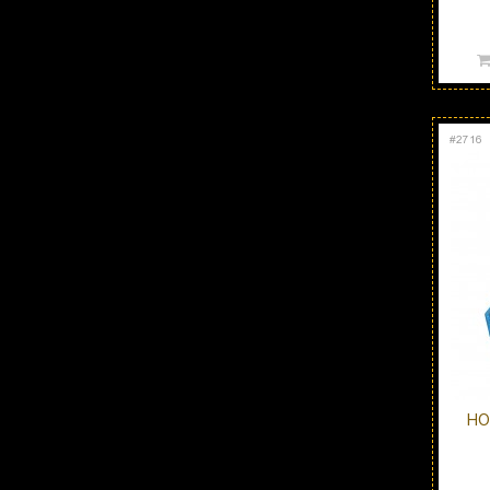
#
2716
HO