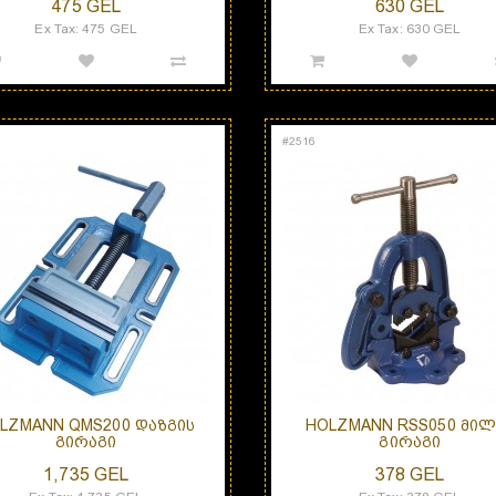
475 GEL
630 GEL
Ex Tax: 475 GEL
Ex Tax: 630 GEL
#
2516
LZMANN QMS200 ᲓᲐᲖᲒᲘᲡ
HOLZMANN RSS050 ᲛᲘᲚ
ᲒᲘᲠᲐᲒᲘ
ᲒᲘᲠᲐᲒᲘ
1,735 GEL
378 GEL