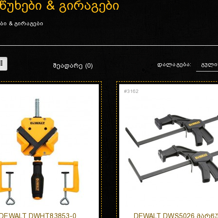
წუხები & გირაგები
ბი & გირაგები
დალაგება:
ᲨᲔᲐᲓᲐᲠᲔ (0)
#
3162
DEWALT DWHT83853-0
DEWALT DWS5026 ᲛᲐᲠᲬ