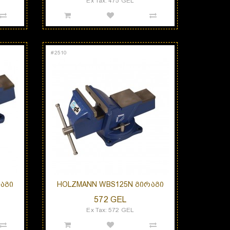
Ex Tax: 475 GEL
#
2510
ᲐᲒᲘ
HOLZMANN WBS125N ᲒᲘᲠᲐᲒᲘ
572 GEL
Ex Tax: 572 GEL