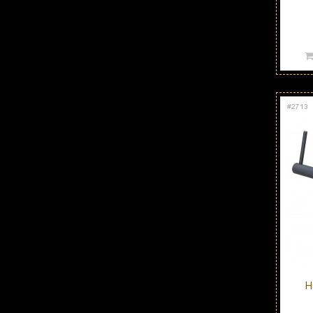
#
2713
H