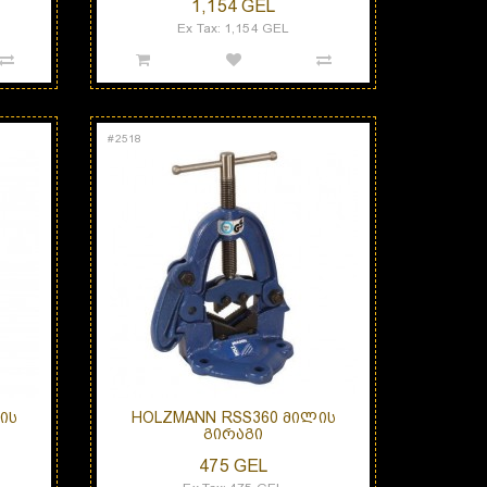
1,154 GEL
Ex Tax: 1,154 GEL
#
2518
ᲘᲡ
HOLZMANN RSS360 ᲛᲘᲚᲘᲡ
ᲒᲘᲠᲐᲒᲘ
475 GEL