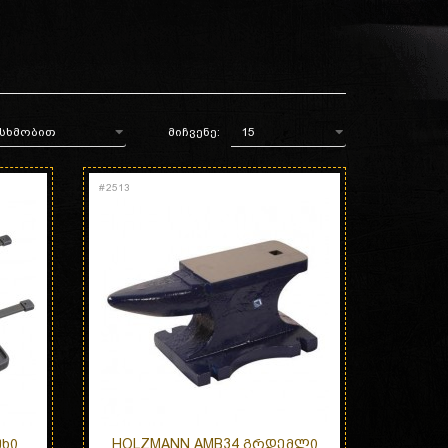
მიჩვენე:
#
2513
ᲣᲮᲘ
HOLZMANN AMB34 ᲒᲠᲓᲔᲛᲚᲘ