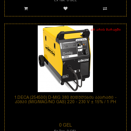
არ არის მარაგში
1.DECA (254500) D-MIG 380 ᲨᲔᲓᲣᲦᲔᲑᲘᲡ ᲐᲞᲐᲠᲐᲢᲘ -
ᲙᲔᲛᲞᲘ (MIG/MAG/NO GAS) 220 - 230 V ± 15% / 1 PH
დანიშნულება: შედუღების აპარატი D-MIG 380 არის მავთულზე მომუშავე 1-
ფაზიაი 160 A-ნი შე..
0 GEL
Ex Tax: 0 GEL