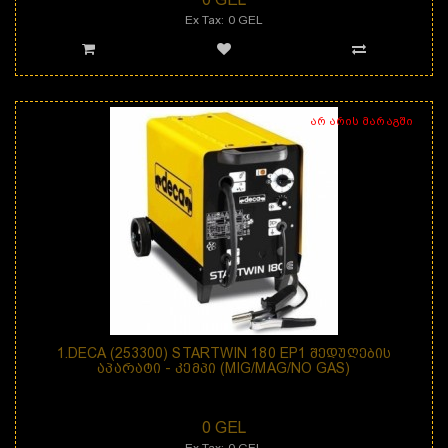
Ex Tax: 0 GEL
არ არის მარაგში
1.DECA (253300) STARTWIN 180 EP1 ᲨᲔᲓᲣᲦᲔᲑᲘᲡ
ᲐᲞᲐᲠᲐᲢᲘ - ᲙᲔᲛᲞᲘ (MIG/MAG/NO GAS)
დანიშნულება: შედუღების აპარატი Startwin 180 EP1 &nbs..
0 GEL
Ex Tax: 0 GEL