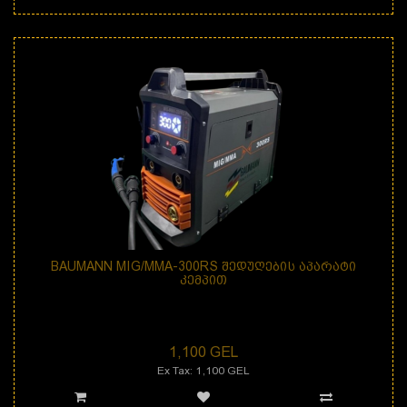
BAUMANN MIG/MMA-300RS ᲨᲔᲓᲣᲦᲔᲑᲘᲡ ᲐᲞᲐᲠᲐᲢᲘ
ᲙᲔᲛᲞᲘᲗ
BAUMANN MIG/MMA-300RS ინვერტორული შედუღებისაპარატი კემპით არის
MIG/MMA საიმედო და ეფექტური,მაღალი ხა..
1,100 GEL
Ex Tax: 1,100 GEL