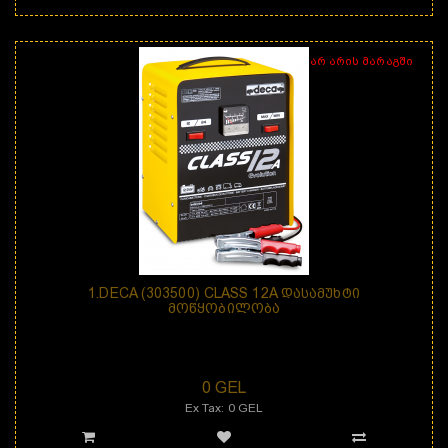
არ არის მარაგში
1.DECA (303500) CLASS 12A ᲓᲐᲡᲐᲛᲣᲮᲢᲘ
ᲛᲝᲬᲧᲝᲑᲘᲚᲝᲑᲐ
დანიშნულება: DECA CLASS 12A არის დასამუხტი მოწყობილობა, რომელიც
განკუთვნილი..
0 GEL
Ex Tax: 0 GEL