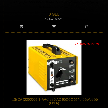
დანიშნულება: DECA D-PAC 120 არის პლაზმური ჭრის აპარატი, რომელიც
ჭრის ყველა ელექტროგა..
0 GEL
Ex Tax: 0 GEL
არ არის მარაგში
1.DECA (220300) T-ARC 520 AC ᲨᲔᲓᲣᲦᲔᲑᲘᲡ ᲐᲞᲐᲠᲐᲢᲘ
(MMA)