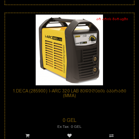
არ არის მარაგში
1.DECA (285900) I-ARC 320 LAB ᲨᲔᲓᲣᲦᲔᲑᲘᲡ ᲐᲞᲐᲠᲐᲢᲘ
(MMA)
დანიშნულება: შედუღების აპარატი T-ARC 320 LAB არის 1-ფაზიანი 200 A-ნი
შედუღები..
0 GEL
Ex Tax: 0 GEL