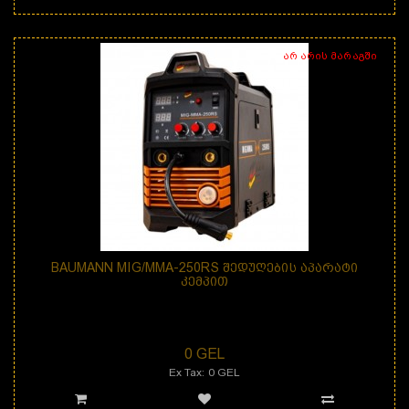
არ არის მარაგში
BAUMANN MIG/MMA-250RS ᲨᲔᲓᲣᲦᲔᲑᲘᲡ ᲐᲞᲐᲠᲐᲢᲘ
ᲙᲔᲛᲞᲘᲗ
BAUMANN MIG/MMA-250RS ინვერტორული შედუღების აპარატი კემპით არის
MIG/MMA საიმედო და ეფექტური, მაღალი ..
0 GEL
Ex Tax: 0 GEL