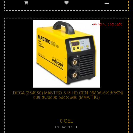
არ არის მარაგში
1.DECA (284980) MASTRO 518 HD GEN ᲘᲜᲕᲔᲠᲢᲝᲠᲣᲚᲘ
ᲨᲔᲓᲣᲦᲔᲑᲘᲡ ᲐᲞᲐᲠᲐᲢᲘ (MMA/TIG)
დანიშნულება: შედუღების აპარატი MASTRO 518 HD GEN არის 1-ფაზიანი
&nbs..
0 GEL
Ex Tax: 0 GEL