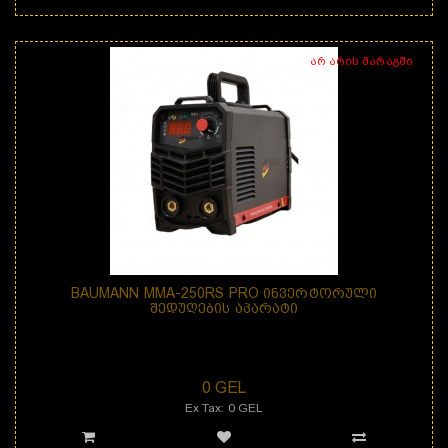
არ არის მარაგში
BAUMANN MMA-250RS PRO ᲘᲜᲕᲔᲠᲢᲝᲠᲣᲚᲘ
ᲨᲔᲓᲣᲦᲔᲑᲘᲡ ᲐᲞᲐᲠᲐᲢᲘ
BAUMANN MMA-250RS PRO ინვერტორული შედუღების აპარატი არის
საიმედო და ეფექტური, მაღალი ხარისხის შ..
0 GEL
Ex Tax: 0 GEL