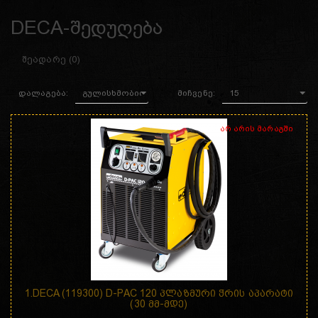
DECA-შედუღება
ᲨᲔᲐᲓᲐᲠᲔ (0)
დალაგება:
მიჩვენე:
არ არის მარაგში
1.DECA (119300) D-PAC 120 ᲞᲚᲐᲖᲛᲣᲠᲘ ᲭᲠᲘᲡ ᲐᲞᲐᲠᲐᲢᲘ
(30 ᲛᲛ-ᲛᲓᲔ)