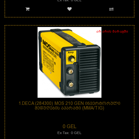
არ არის მარაგში
1.DECA (284300) MOS 210 GEN ᲘᲜᲕᲔᲠᲢᲝᲠᲣᲚᲘ
ᲨᲔᲓᲣᲦᲔᲑᲘᲡ ᲐᲞᲐᲠᲐᲢᲘ (MMA/TIG)
დანიშნულება: შედუღების აპარატი MOS 210 GEN არის 1-ფაზიანი &nb..
0 GEL
Ex Tax: 0 GEL