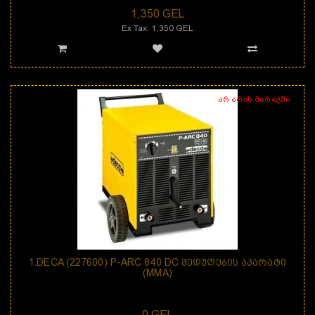
1,350 GEL
Ex Tax: 1,350 GEL
არ არის მარაგში
1.DECA (227600) P-ARC 840 DC ᲨᲔᲓᲣᲦᲔᲑᲘᲡ ᲐᲞᲐᲠᲐᲢᲘ
(MMA)
დანიშნულება: შედუღების აპარატი P-ARC 840 DC არის &nbs..
0 GEL