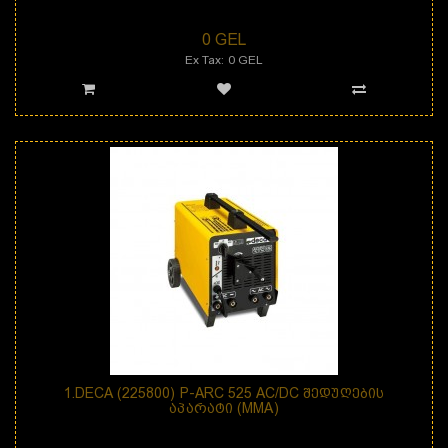
დანიშნულება: შედუღების აპარატი T-ARC 520 AC არის 1-ფაზიანი &..
0 GEL
Ex Tax: 0 GEL
1.DECA (225800) P-ARC 525 AC/DC ᲨᲔᲓᲣᲦᲔᲑᲘᲡ
ᲐᲞᲐᲠᲐᲢᲘ (MMA)
დანიშნულება: შედუღების აპარატი P-ARC 525 AC/DC არის &nb..