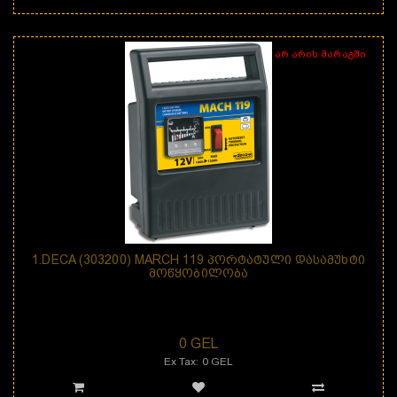
არ არის მარაგში
1.DECA (303200) MARCH 119 ᲞᲝᲠᲢᲐᲢᲣᲚᲘ ᲓᲐᲡᲐᲛᲣᲮᲢᲘ
ᲛᲝᲬᲧᲝᲑᲘᲚᲝᲑᲐ
დანიშნულება: DECA MARCH 119 არის პორტატული დასამუხტი
მოწყობილობა, რომელიც განკუთვნილია ავ..
0 GEL
Ex Tax: 0 GEL