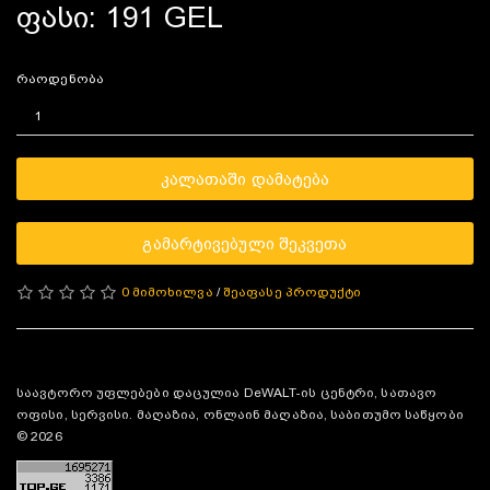
ფასი: 191 GEL
რაოდენობა
ᲙᲐᲚᲐᲗᲐᲨᲘ ᲓᲐᲛᲐᲢᲔᲑᲐ
ᲒᲐᲛᲐᲠᲢᲘᲕᲔᲑᲣᲚᲘ ᲨᲔᲙᲕᲔᲗᲐ
0 მიმოხილვა
/
შეაფასე პროდუქტი
საავტორო უფლებები დაცულია DeWALT-ის ცენტრი, სათავო
ოფისი, სერვისი. მაღაზია, ონლაინ მაღაზია, საბითუმო საწყობი
© 2026