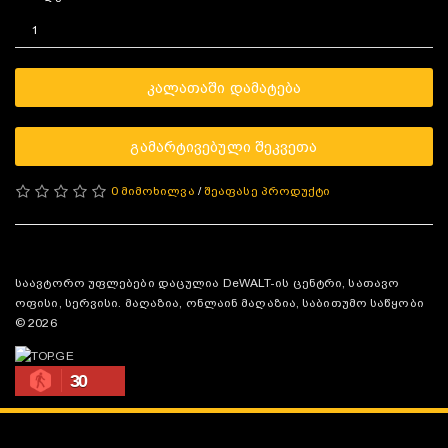
ᲙᲐᲚᲐᲗᲐᲨᲘ ᲓᲐᲛᲐᲢᲔᲑᲐ
ᲒᲐᲛᲐᲠᲢᲘᲕᲔᲑᲣᲚᲘ ᲨᲔᲙᲕᲔᲗᲐ
0 მიმოხილვა
/
შეაფასე პროდუქტი
საავტორო უფლებები დაცულია DeWALT-ის ცენტრი, სათავო
ოფისი, სერვისი. მაღაზია, ონლაინ მაღაზია, საბითუმო საწყობი
© 2026
30