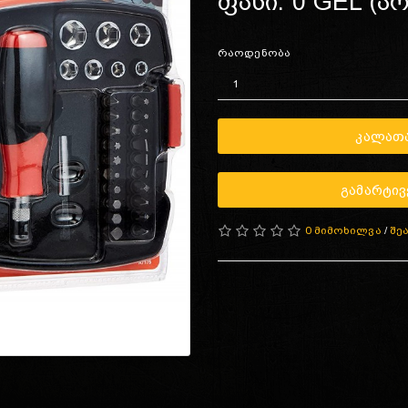
ფასი: 0 GEL (ა
რაოდენობა
ᲙᲐᲚᲐᲗᲐ
ᲒᲐᲛᲐᲠᲢᲘᲕ
0 მიმოხილვა
/
შე