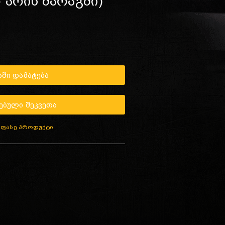
რ არის მარაგში)
ᲨᲘ ᲓᲐᲛᲐᲢᲔᲑᲐ
ᲔᲑᲣᲚᲘ ᲨᲔᲙᲕᲔᲗᲐ
აფასე პროდუქტი