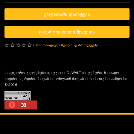
ᲙᲐᲚᲐᲗᲐᲨᲘ ᲓᲐᲛᲐᲢᲔᲑᲐ
ᲒᲐᲛᲐᲠᲢᲘᲕᲔᲑᲣᲚᲘ ᲨᲔᲙᲕᲔᲗᲐ
0 მიმოხილვა
/
შეაფასე პროდუქტი
საავტორო უფლებები დაცულია DeWALT-ის ცენტრი, სათავო
ოფისი, სერვისი. მაღაზია, ონლაინ მაღაზია, საბითუმო საწყობი
© 2026
38