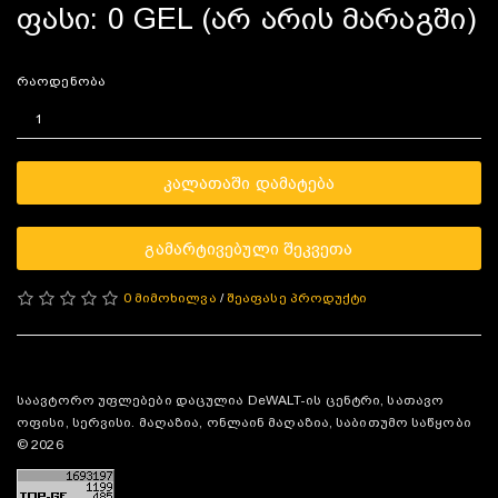
ფასი: 0 GEL (არ არის მარაგში)
რაოდენობა
ᲙᲐᲚᲐᲗᲐᲨᲘ ᲓᲐᲛᲐᲢᲔᲑᲐ
ᲒᲐᲛᲐᲠᲢᲘᲕᲔᲑᲣᲚᲘ ᲨᲔᲙᲕᲔᲗᲐ
0 მიმოხილვა
/
შეაფასე პროდუქტი
საავტორო უფლებები დაცულია DeWALT-ის ცენტრი, სათავო
ოფისი, სერვისი. მაღაზია, ონლაინ მაღაზია, საბითუმო საწყობი
© 2026